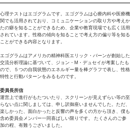
心理テストはエゴグラムです。エゴグラムは心療内科や医療機
関でも活用されており、コミュニケーションの取り方や考えか
たの癖を知ることができるため、企業や教育現場でも広く活用
されています。性格の傾向を知ることで考え方の偏り等を知る
ことができる内容となります。
エゴグラムはアメリカの精神科医エリック・バーンが創始した
交流分析理論に基づいて、ジョン・M・デュセイが考案したも
ので、５つの自我状態のエネルギー量を棒グラフで表し、性格
特性と行動パターンをみるものです。
委員長所信
運営上で進行がもたついたり、スクリーンが見えずらい等の至
らない点に関しましては、申し訳御座いませんでした。ただ、
楽しかった、面白かったと反響の声を多くの方から頂き、僕も
含め委員会メンバー一同喜ばしい限りです。 たくさんのご参
加の程、有難うございました。