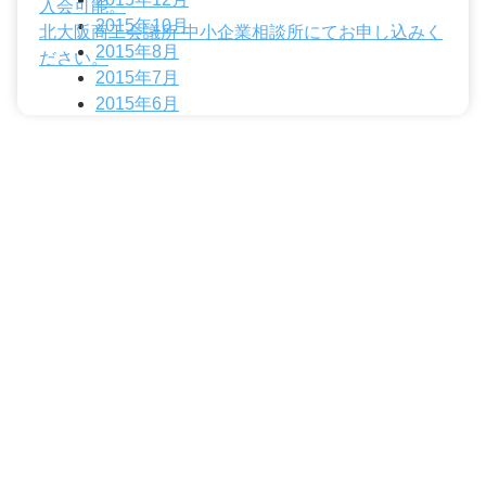
入会可能。
2015年10月
北大阪商工会議所 中小企業相談所にてお申し込みく
2015年8月
ださい。
2015年7月
2015年6月
カテゴリー
北大阪商工会議所青年部事務局
〒573-1159 大阪府枚方市車塚１-１-１ 輝きプラザきらら６Ｆ
枚方市立地域活性化支援センター内
TEL：072-843-5151 FAX：072-841-0173