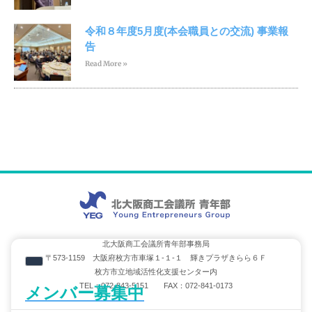
令和８年度5月度(本会職員との交流) 事業報
告
Read More »
北大阪商工会議所青年部事務局
〒573-1159 大阪府枚方市車塚１-１-１ 輝きプラザきらら６Ｆ
枚方市立地域活性化支援センター内
TEL：072-843-5151 FAX：072-841-0173
メンバー募集中