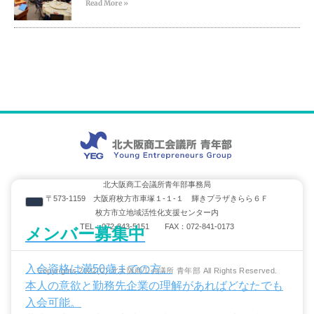
Read More »
北大阪商工会議所青年部事務局
〒573-1159 大阪府枚方市車塚１-１-１ 輝きプラザきらら６Ｆ
枚方市立地域活性化支援センター内
TEL：072-843-5151 FAX：072-841-0173
メンバー募集中
入会資格は満50歳までの方。
Copyrights 2022(C) 北大阪商工会議所 青年部 All Rights Reserved.
本人の意欲と勤務先企業の理解があればどなたでも
入会可能。