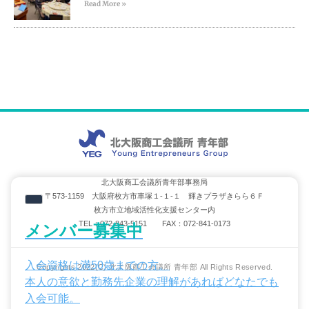
Read More »
北大阪商工会議所青年部事務局
〒573-1159 大阪府枚方市車塚１-１-１ 輝きプラザきらら６Ｆ
枚方市立地域活性化支援センター内
TEL：072-843-5151 FAX：072-841-0173
メンバー募集中
入会資格は満50歳までの方。
Copyrights 2022(C) 北大阪商工会議所 青年部 All Rights Reserved.
本人の意欲と勤務先企業の理解があればどなたでも
入会可能。