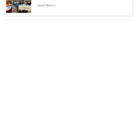
ださい。
Read More »
北大阪商工会議所青年部事務局
〒573-1159 大阪府枚方市車塚１-１-１ 輝きプラザきらら６Ｆ
枚方市立地域活性化支援センター内
TEL：072-843-5151 FAX：072-841-0173
Copyrights 2022(C) 北大阪商工会議所 青年部 All Rights Reserved.