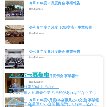
令和８年度７月度例会 事業報告
Read More »
令和８年度７月度（OB交流）事業報告
Read More »
令和８年度６月度例会 事業報告
Read More »
メンバー募集中
令和８年度5月度例会 事業報告
Read More »
入会資格は満50歳までの方。
本人の意欲と勤務先企業の理解があればどなたでも
入会可能。
令和８年度5月度(本会職員との交流) 事業報
北大阪商工会議所 中小企業相談所にてお申し込みく
告