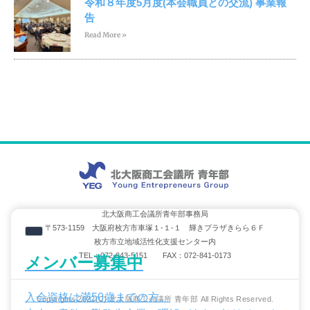
令和８年度5月度(本会職員との交流) 事業報
告
Read More »
北大阪商工会議所青年部事務局
〒573-1159 大阪府枚方市車塚１-１-１ 輝きプラザきらら６Ｆ
枚方市立地域活性化支援センター内
TEL：072-843-5151 FAX：072-841-0173
メンバー募集中
入会資格は満50歳までの方。
Copyrights 2022(C) 北大阪商工会議所 青年部 All Rights Reserved.