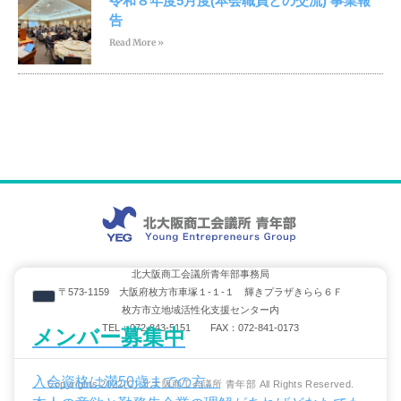
令和８年度5月度(本会職員との交流) 事業報
告
Read More »
北大阪商工会議所青年部事務局
〒573-1159 大阪府枚方市車塚１-１-１ 輝きプラザきらら６Ｆ
枚方市立地域活性化支援センター内
TEL：072-843-5151 FAX：072-841-0173
メンバー募集中
入会資格は満50歳までの方。
Copyrights 2022(C) 北大阪商工会議所 青年部 All Rights Reserved.