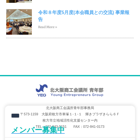
令和８年度5月度(本会職員との交流) 事業報
告
Read More »
北大阪商工会議所青年部事務局
〒573-1159 大阪府枚方市車塚１-１-１ 輝きプラザきらら６Ｆ
枚方市立地域活性化支援センター内
TEL：072-843-5151 FAX：072-841-0173
メンバー募集中