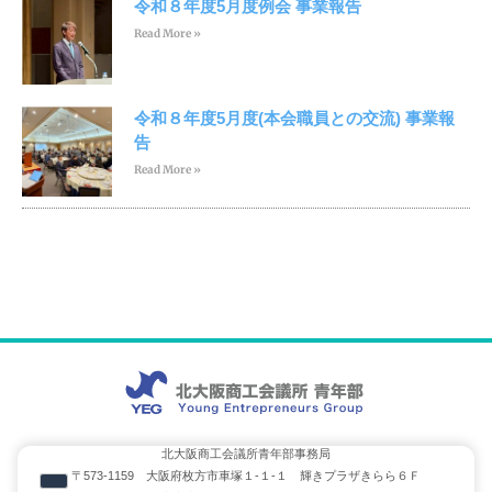
令和８年度5月度例会 事業報告
Read More »
令和８年度5月度(本会職員との交流) 事業報
告
Read More »
北大阪商工会議所青年部事務局
〒573-1159 大阪府枚方市車塚１-１-１ 輝きプラザきらら６Ｆ